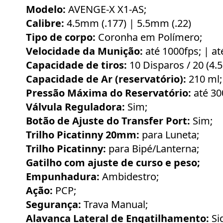
Modelo:
AVENGE-X X1-AS;
Calibre:
4.5mm (.177) | 5.5mm (.22)
Tipo de corpo:
Coronha em Polímero;
Velocidade da Munição:
até 1000fps; | at
Capacidade de tiros:
10 Disparos / 20 (4.
Capacidade de Ar (reservatório):
210 ml;
Pressão Máxima do Reservatório:
até 30
Válvula Reguladora:
Sim;
Botão de Ajuste do Transfer Port:
Sim;
Trilho Picatinny 20mm:
para Luneta;
Trilho Picatinny:
para Bipé/Lanterna;
Gatilho com ajuste de curso e peso;
Empunhadura:
Ambidestro;
Ação:
PCP;
Segurança:
Trava Manual;
Alavanca Lateral de Engatilhamento:
Si