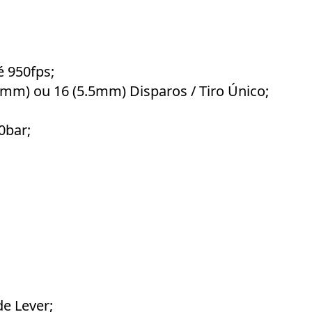
é 950fps;
5mm) ou 16 (5.5mm) Disparos / Tiro Único;
0bar;
de Lever;